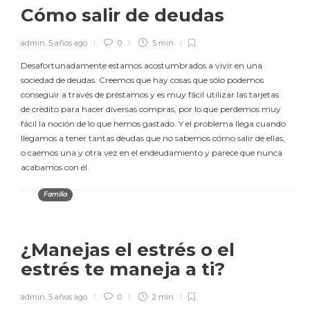
Cómo salir de deudas
admin
,
5 años ago
0
5 min
Desafortunadamente estamos acostumbrados a vivir en una
sociedad de deudas. Creemos que hay cosas que sólo podemos
conseguir a través de préstamos y es muy fácil utilizar las tarjetas
de crédito para hacer diversas compras, por lo que perdemos muy
fácil la noción de lo que hemos gastado. Y el problema llega cuando
llegamos a tener tantas deudas que no sabemos cómo salir de ellas,
o caemos una y otra vez en el endeudamiento y parece que nunca
acabamos con él.
Familia
¿Manejas el estrés o el
estrés te maneja a ti?
admin
,
5 años ago
0
2 min