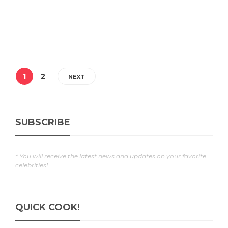
1
2
NEXT
SUBSCRIBE
* You will receive the latest news and updates on your favorite
celebrities!
QUICK COOK!