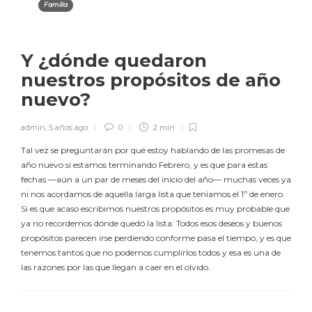
Familia
Y ¿dónde quedaron
nuestros propósitos de año
nuevo?
admin
,
5 años ago
0
2 min
Tal vez se preguntarán por qué estoy hablando de las promesas de
año nuevo si estamos terminando Febrero, y es que para estas
fechas —aún a un par de meses del inicio del año— muchas veces ya
ni nos acordamos de aquella larga lista que teníamos el 1º de enero.
Si es que acaso escribimos nuestros propósitos es muy probable que
ya no recordemos dónde quedó la lista: Todos esos deseos y buenos
propósitos parecen irse perdiendo conforme pasa el tiempo, y es que
tenemos tantos que no podemos cumplirlos todos y esa es una de
las razones por las que llegan a caer en el olvido.