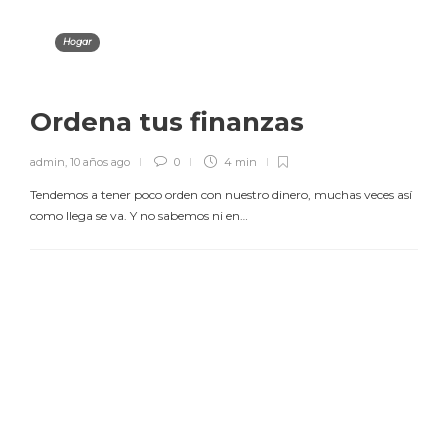
Hogar
Ordena tus finanzas
admin
,
10 años ago
0
4 min
Tendemos a tener poco orden con nuestro dinero, muchas veces así
como llega se va. Y no sabemos ni en…