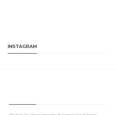
INSTAGRAM
SUSCRIBETE
Recibirás las últimas entradas de nuestro blog de forma