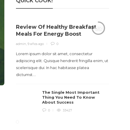
QUICK COOK!
Review Of Healthy Breakfast
Meals For Energy Boost
admin
,
9 años ago
0
Lorem ipsum dolor sit amet, consectetur
adipiscing elit. Quisque hendrerit fringilla enim, ut
scelerisque dui. In hac habitasse platea
dictumst….
The Single Most Important
Thing You Need To Know
About Success
0
33427