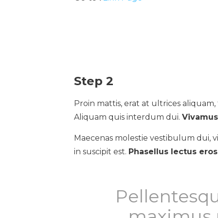
Step 2
Proin mattis, erat at ultrices aliquam, t
Aliquam quis interdum dui.
Vivamus 
Maecenas molestie vestibulum dui, vi
in suscipit est.
Phasellus lectus ero
Pellentesqu
maximus p