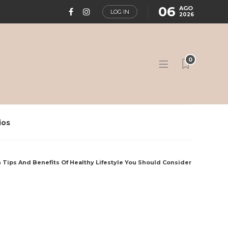
06
AGO
LOG IN
2026
0
ios
 Tips And Benefits Of Healthy Lifestyle You Should Consider