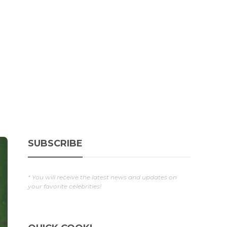
SUBSCRIBE
* You will receive the latest news and updates on
your favorite celebrities!