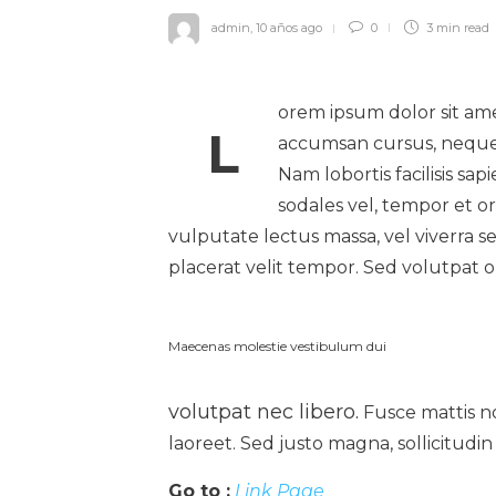
admin
,
10 años ago
0
3 min
read
orem ipsum dolor sit ame
L
accumsan cursus, neque e
Nam lobortis facilisis sa
sodales vel, tempor et o
vulputate lectus massa, vel viverra se
placerat velit tempor. Sed volutpat o
Maecenas molestie vestibulum dui
volutpat nec libero.
Fusce mattis no
laoreet. Sed justo magna, sollicitudin 
Go to :
Link Page