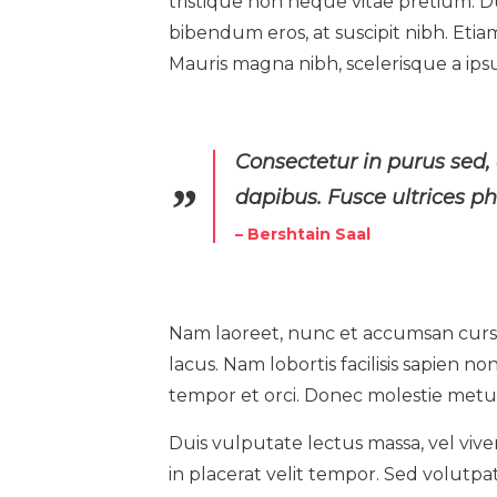
tristique non neque vitae pretium. Du
bibendum eros, at suscipit nibh. Etiam
Mauris magna nibh, scelerisque a ips
Consectetur in purus sed,
dapibus. Fusce ultrices 
– Bershtain Saal
Nam laoreet, nunc et accumsan cursu
lacus. Nam lobortis facilisis sapien n
tempor et orci. Donec molestie metu
Duis vulputate lectus massa, vel viver
in placerat velit tempor. Sed volutpat