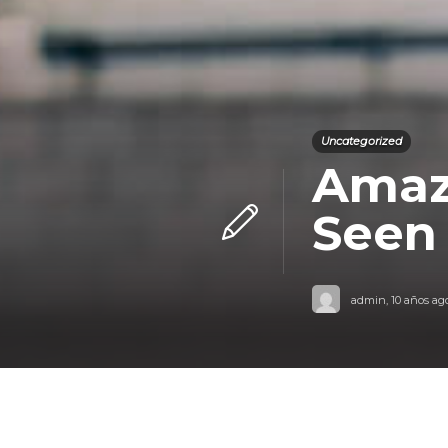
Uncategorized
Amaz
Seen
admin
,
10 años ag