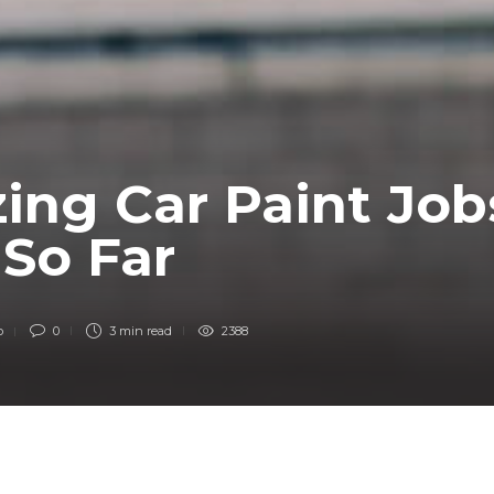
ing Car Paint Jo
 So Far
o
0
3 min
read
2388