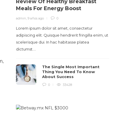
Review Of Healthy Breakfast
Meals For Energy Boost
admin
,
9 años ago
0
Lorem ipsum dolor sit amet, consectetur
adipiscing elit. Quisque hendrerit fringilla enim, ut
scelerisque dui. In hac habitasse platea
dictumst….
m,
The Single Most Important
Thing You Need To Know
About Success
0
33428