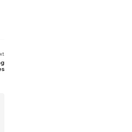
xt
ng
es