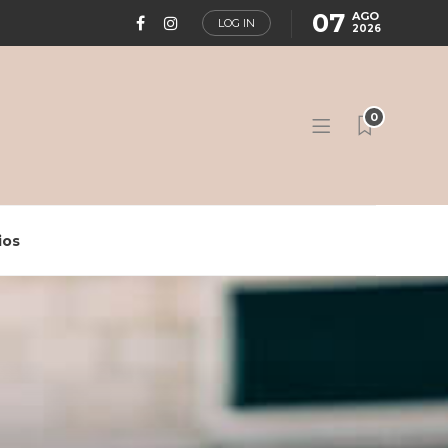
07
AGO
LOG IN
2026
0
ios