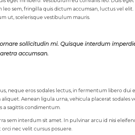
is eget mi libero. Vestibulum eu convallis leo. Duis eget
 leo sem, fringilla quis dictum accumsan, luctus vel elit.
um ut, scelerisque vestibulum mauris.
 ornare sollicitudin mi. Quisque interdum imperdi
pharetra accumsan.
s, neque eros sodales lectus, in fermentum libero dui 
on aliquet. Aenean ligula urna, vehicula placerat sodales ve
s a sagittis condimentum.
ra sem interdum sit amet. In pulvinar arcu id nisi eleifen
 orci nec velit cursus posuere.