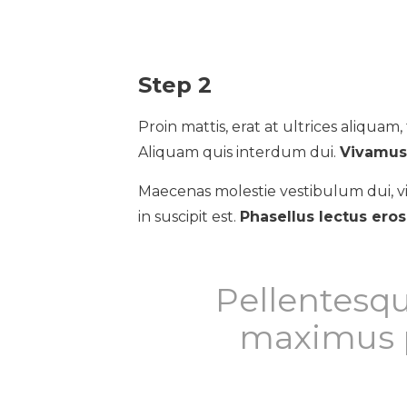
Step 2
Proin mattis, erat at ultrices aliquam, t
Aliquam quis interdum dui.
Vivamus 
Maecenas molestie vestibulum dui, vi
in suscipit est.
Phasellus lectus ero
Pellentesqu
maximus p