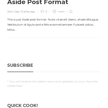
Aside Post Format
John Doe
,
13 años ago
0
1 min
This is just Aside post format. Nulla vitae elit libero, ahaetrdfaugue.
Vestibulum id ligula porta felis euismod semper.Fuiscedr pibus,
tellus…
SUBSCRIBE
* You will receive the latest news and updates on your favorite
celebrities!
QUICK COOK!