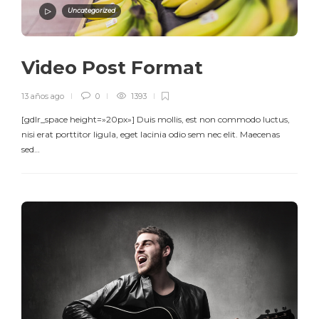
Uncategorized
Video Post Format
13 años ago
0
1393
[gdlr_space height=»20px»] Duis mollis, est non commodo luctus,
nisi erat porttitor ligula, eget lacinia odio sem nec elit. Maecenas
sed…