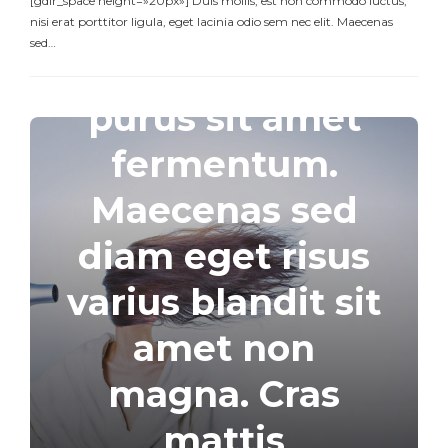
[gdlr_space height=»20px»] Duis mollis, est non commodo luctus,
mattis
nisi erat porttitor ligula, eget lacinia odio sem nec elit. Maecenas
sed…
consectetur
purus sit amet
fermentum.
Maecenas sed
diam eget risus
varius blandit sit
amet non
magna. Cras
mattis