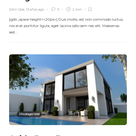
John Doe
,
13 años ago
0
2 min
[gdlr_space height=»20px»] Duis mollis, est non commodo luctus,
nisi erat porttitor ligula, eget lacinia odio sem nec elit. Maecenas
sed…
Uncategorized