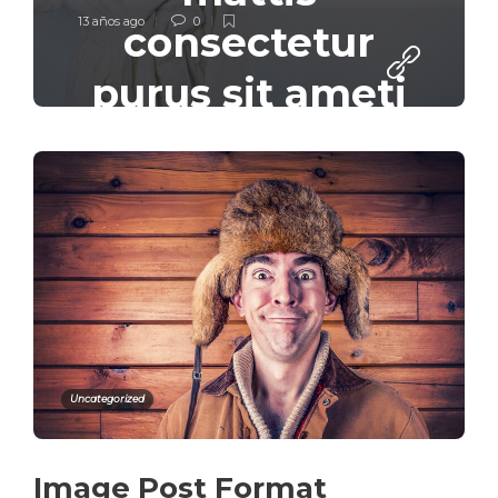
13 años ago
0
consectetur
purus sit ameti
musemi
fermentum.
Aenean lacinia
bibendum nulla.
Uncategorized
Image Post Format