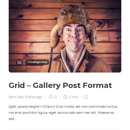
Uncategorized
Grid – Gallery Post Format
John Doe
,
13 años ago
0
2 min
[gdlr_space height=»20px»] Duis mollis, est non commodo luctus,
nisi erat porttitor ligula, eget lacinia odio sem nec elit. Maecenas
sed…