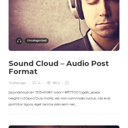
Uncategorized
Sound Cloud – Audio Post
Format
13 años ago
0
1843
[soundcloud id=’131349081′ color=’#ff7700′] [gdlr_space
height=»20px»] Duis mollis, est non commodo luctus, nisi erat
porttitor ligula, eget lacinia odio sem nec…