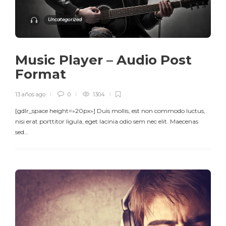
Uncategorized
Music Player – Audio Post
Format
13 años ago
0
1304
[gdlr_space height=»20px»] Duis mollis, est non commodo luctus,
nisi erat porttitor ligula, eget lacinia odio sem nec elit. Maecenas
sed…