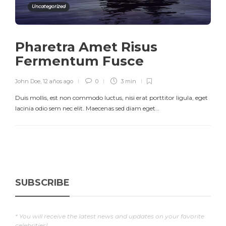
Uncategorized
Pharetra Amet Risus
Fermentum Fusce
John Doe
,
12 años ago
0
3 min
Duis mollis, est non commodo luctus, nisi erat porttitor ligula, eget
lacinia odio sem nec elit. Maecenas sed diam eget…
SUBSCRIBE
* You will receive the latest news and updates on your favorite
celebrities!