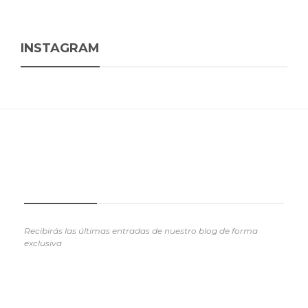
INSTAGRAM
SUSCRIBETE
Recibirás las últimas entradas de nuestro blog de forma
exclusiva
REVIEWS