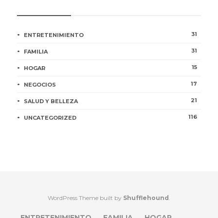
CATEGORÍAS
31
ENTRETENIMIENTO
31
FAMILIA
15
HOGAR
17
NEGOCIOS
21
SALUD Y BELLEZA
116
UNCATEGORIZED
WordPress Theme built by
Shufflehound
.
ENTRETENIMIENTO
FAMILIA
HOGAR