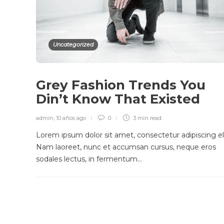
Uncategorized
Grey Fashion Trends You
Din’t Know That Existed
admin
,
10 años ago
0
3 min
read
Lorem ipsum dolor sit amet, consectetur adipiscing eli
Nam laoreet, nunc et accumsan cursus, neque eros
sodales lectus, in fermentum…