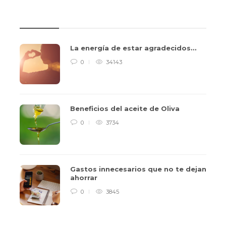
REVIEWS
La energía de estar agradecidos…
0
34143
Beneficios del aceite de Oliva
0
3734
Gastos innecesarios que no te dejan
ahorrar
0
3845