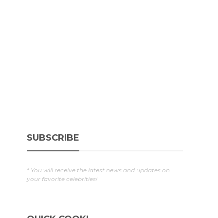
SUBSCRIBE
* You will receive the latest news and updates on
your favorite celebrities!