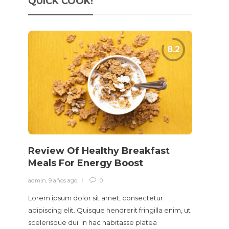
QUICK COOK!
Review Of Healthy Breakfast
Meals For Energy Boost
admin
,
9 años ago
0
Lorem ipsum dolor sit amet, consectetur
adipiscing elit. Quisque hendrerit fringilla enim, ut
scelerisque dui. In hac habitasse platea